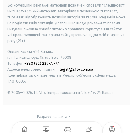
Всі комерційні рекламні матеріали позначені словами "Спецпроєкт"
чи "Партнерський матеріал". Матеріали з позначкою "Експерт",
"Позиція" відображають позицію авторів та героїв. Редакція може
не поділяти їхніх поглядів. Детальніше щодо реклами та правил
цитування можна ознайомитись в правилах користування сайтом.
Усі права захищені.
Матеріали сайту призначені для осіб старше
21
року (21+)
Онлайн-медіа «24 Канал»
пл. Галицька, буд. 15, м. Львів, 79008
Телефон
+380 (32) 229-77-77
Адреса електронної пошти —
legal@24tv.com.ua
Ідентифікатор онлайн-медіа в Реєстрі суб'єктів у сфері медіа —
R40-06057
© 2005—2026,
ПрАТ «Телерадіокомпанія "Люкс"», 24 Канал.
Разработка сайта
-