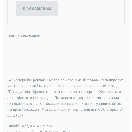
К РАССЫЛКАМ
Наши приложения:
android
apple
smart tv
samsung smart tv
Всі комерційні рекламні матеріали позначені словами "Спецпроєкт"
чи "Партнерський матеріал". Матеріали з позначкою "Експерт",
"Позиція" відображають позицію авторів та героїв. Редакція може
не поділяти їхніх поглядів. Детальніше щодо реклами та правил
цитування можна ознайомитись в правилах користування сайтом.
Усі права захищені.
Матеріали сайту призначені для осіб старше
21
року (21+)
Онлайн-медіа «24 Канал»
пл. Галицька, буд. 15, м. Львів, 79008