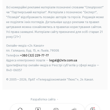
Всі комерційні рекламні матеріали позначені словами "Спецпроєкт"
чи "Партнерський матеріал". Матеріали з позначкою "Експерт",
"Позиція" відображають позицію авторів та героїв. Редакція може
не поділяти їхніх поглядів. Детальніше щодо реклами та правил
цитування можна ознайомитись в правилах користування сайтом.
Усі права захищені.
Матеріали сайту призначені для осіб старше
21
року (21+)
Онлайн-медіа «24 Канал»
пл. Галицька, буд. 15, м. Львів, 79008
Телефон
+380 (32) 229-77-77
Адреса електронної пошти —
legal@24tv.com.ua
Ідентифікатор онлайн-медіа в Реєстрі суб'єктів у сфері медіа —
R40-06057
© 2005—2026,
ПрАТ «Телерадіокомпанія "Люкс"», 24 Канал.
Разработка сайта
-