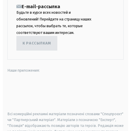
E-mail-рассылка
Будьте в курсе всех новостей и
обновлений! Перейдите на страницу наших
рассылок, чтобы выбрать те, которые
соответствуют вашим интересам.
К РАССЫЛКАМ
Наши приложения:
android
apple
smart tv
samsung smart tv
Всі комерційні рекламні матеріали позначені словами "Спецпроєкт"
чи "Партнерський матеріал". Матеріали з позначкою "Експерт",
"Позиція" відображають позицію авторів та героїв. Редакція може