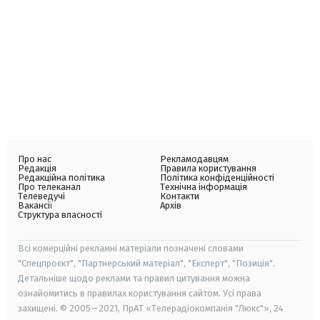
Про нас
Рекламодавцям
Редакція
Правила користування
Редакційна політика
Політика конфіденційності
Про телеканал
Технічна інформація
Телеведучі
Контакти
Вакансії
Архів
Структура власності
Всі комерційні рекламні матеріали позначені словами
"Спецпроєкт", "Партнерський матеріал", "Експерт", "Позиція".
Детальніше щодо реклами та правил цитування можна
ознайомитись в правилах користування сайтом. Усі права
захищені. © 2005—2021, ПрАТ «Телерадіокомпанія "Люкс"», 24