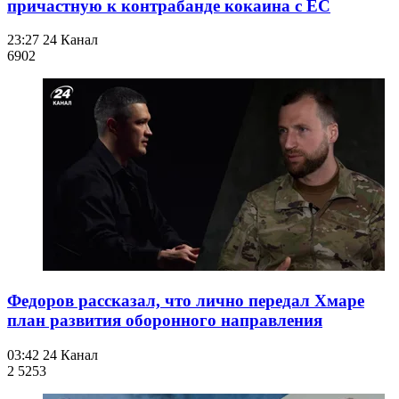
причастную к контрабанде кокаина с ЕС
23:27
24 Канал
690
2
Федоров рассказал, что лично передал Хмаре
план развития оборонного направления
03:42
24 Канал
2 525
3