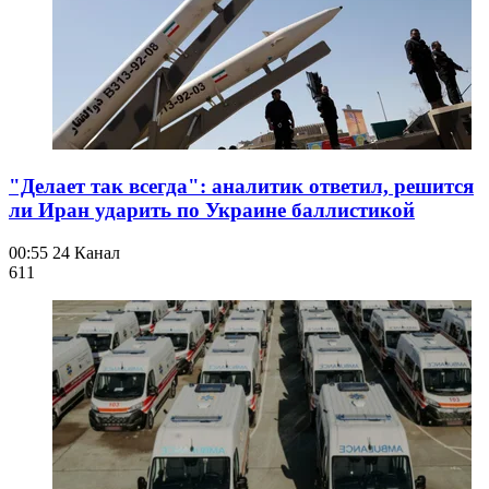
"Делает так всегда": аналитик ответил, решится
ли Иран ударить по Украине баллистикой
00:55
24 Канал
61
1