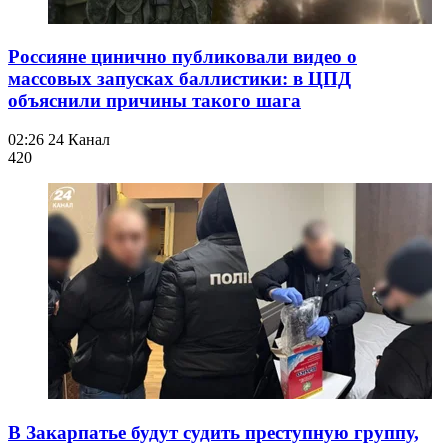
Россияне цинично публиковали видео о
массовых запусках баллистики: в ЦПД
объяснили причины такого шага
02:26
24 Канал
420
В Закарпатье будут судить преступную группу,