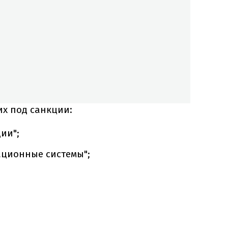
х под санкции:
ии";
ционные системы";