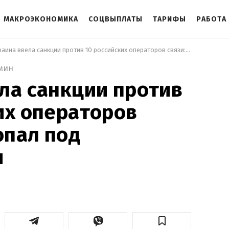
МАКРОЭКОНОМИКА
СОЦВЫПЛАТЫ
ТАРИФЫ
РАБОТА
 Украина ввела санкции против 10 российских операторов связи: кто попал под ограничения 
 мин
ла санкции против
их операторов
опал под
я