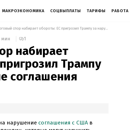
МАКРОЭКОНОМИКА
СОЦВЫПЛАТЫ
ТАРИФЫ
РАБОТА
 Торговый спор набирает обороты: ЕС пригрозил Трампу за нарушение соглашения 
1
5 мин
ор набирает
 пригрозил Трампу
ие соглашения
 на нарушение
соглашения с США
в