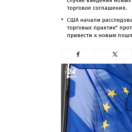
случае введения новых
торговое соглашение.
США начали расследов
торговых практик" прот
привести к новым пош