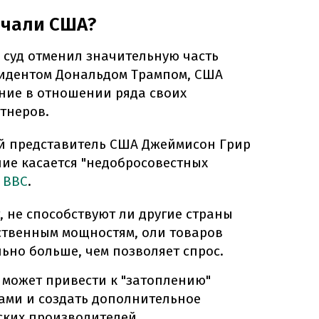
ачали США?
 суд отменил значительную часть
идентом Дональдом Трампом, США
ние в отношении ряда своих
тнеров.
вый представитель США Джеймисон Грир
ние касается "недобросовестных
ВВС
.
 не способствуют ли другие страны
твенным мощностям, оли товаров
ьно больше, чем позволяет спрос.
о может привести к "затоплению"
ами и создать дополнительное
ских производителей.