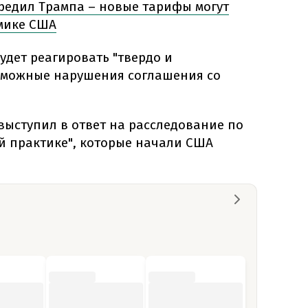
едил Трампа – новые тарифы могут
мике США
будет реагировать "твердо и
зможные нарушения соглашения со
выступил в ответ на расследование по
й практике", которые начали США