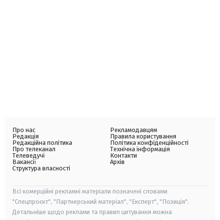
Про нас
Рекламодавцям
Редакція
Правила користування
Редакційна політика
Політика конфіденційності
Про телеканал
Технічна інформація
Телеведучі
Контакти
Вакансії
Архів
Структура власності
Всі комерційні рекламні матеріали позначені словами
"Спецпроєкт", "Партнерський матеріал", "Експерт", "Позиція".
Детальніше щодо реклами та правил цитування можна