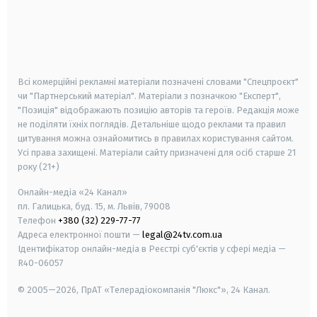
android
apple
smart tv
samsung smart tv
Всі комерційні рекламні матеріали позначені словами "Спецпроєкт"
чи "Партнерський матеріал". Матеріали з позначкою "Експерт",
"Позиція" відображають позицію авторів та героїв. Редакція може
не поділяти їхніх поглядів. Детальніше щодо реклами та правил
цитування можна ознайомитись в правилах користування сайтом.
Усі права захищені.
Матеріали сайту призначені для осіб старше
21
року (21+)
Онлайн-медіа «24 Канал»
пл. Галицька, буд. 15, м. Львів, 79008
Телефон
+380 (32) 229-77-77
Адреса електронної пошти —
legal@24tv.com.ua
Ідентифікатор онлайн-медіа в Реєстрі суб'єктів у сфері медіа —
R40-06057
© 2005—2026,
ПрАТ «Телерадіокомпанія "Люкс"», 24 Канал.