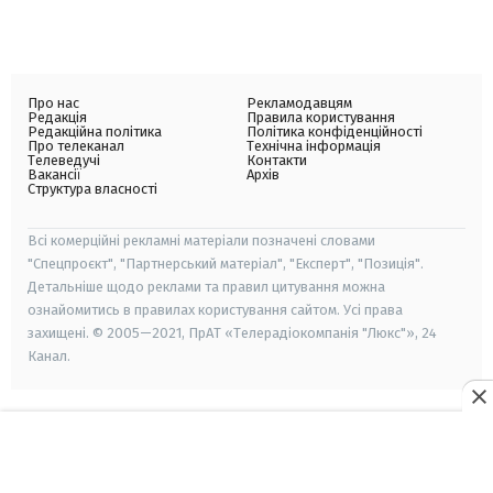
Про нас
Рекламодавцям
Редакція
Правила користування
Редакційна політика
Політика конфіденційності
Про телеканал
Технічна інформація
Телеведучі
Контакти
Вакансії
Архів
Структура власності
Всі комерційні рекламні матеріали позначені словами
"Спецпроєкт", "Партнерський матеріал", "Експерт", "Позиція".
Детальніше щодо реклами та правил цитування можна
ознайомитись в правилах користування сайтом. Усі права
захищені. © 2005—2021, ПрАТ «Телерадіокомпанія "Люкс"», 24
Канал.