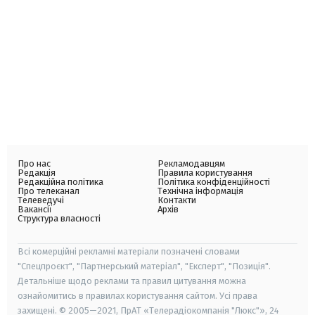
Про нас
Рекламодавцям
Редакція
Правила користування
Редакційна політика
Політика конфіденційності
Про телеканал
Технічна інформація
Телеведучі
Контакти
Вакансії
Архів
Структура власності
Всі комерційні рекламні матеріали позначені словами
"Спецпроєкт", "Партнерський матеріал", "Експерт", "Позиція".
Детальніше щодо реклами та правил цитування можна
ознайомитись в правилах користування сайтом. Усі права
захищені. © 2005—2021, ПрАТ «Телерадіокомпанія "Люкс"», 24