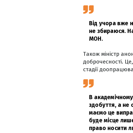
Від учора вже 
не збираюся. На
МОН.
Також міністр ано
доброчесності. Це
стадії доопрацюв
В академічному 
здобуття, а не
маємо це випра
буде місце лиш
право носити ли