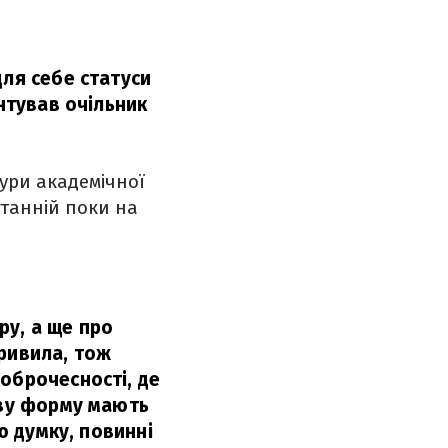
для себе статуси
нтував очільник
тури академічної
станній поки на
ру, а ще про
кривила, тож
оброчесності, де
ову форму мають
ю думку, повинні