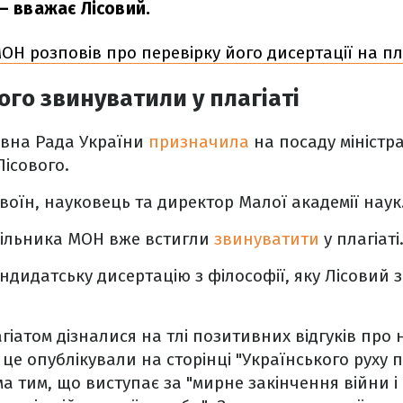
– вважає Лісовий.
Н розповів про перевірку його дисертації на пл
ого звинуватили у плагіаті
овна Рада України
призначила
на посаду міністра
Лісового.
воїн, науковець та директор Малої академії наук
чільника МОН вже встигли
звинуватити
у плагіаті
дидатську дисертацію з філософії, яку Лісовий з
агіатом дізналися на тлі позитивних відгуків пр
 це опублікували на сторінці "Українського руху п
ма тим, що виступає за "мирне закінчення війни 