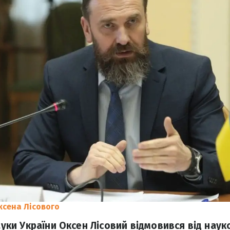
ксена Лісового
науки України Оксен Лісовий відмовився від наук