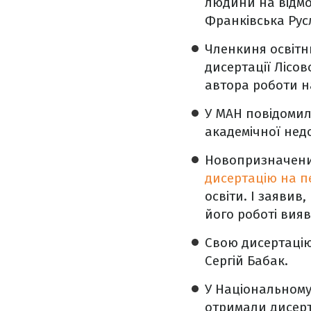
людини на відмов
Франківська Рус
Членкиня освітнь
дисертації Лісо
автора роботи на
У МАН повідомил
академічної нед
Новопризначений
дисертацію на п
освіти. І заявив
його роботі вия
Свою дисертацію 
Сергій Бабак.
У Національному 
отримали дисерт