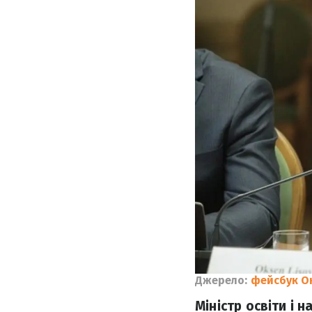
Джерело:
фейсбук О
Міністр освіти і 