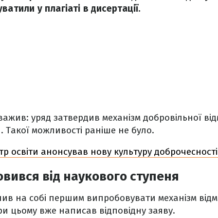
ватили у плагіаті в дисертації.
ажив: уряд затвердив механізм добровільної від
. Такої можливості раніше не було.
стр освіти анонсував нову культуру доброчесності
овився від наукового ступеня
шив на собі першим випробовувати механізм відм
при цьому вже написав відповідну заяву.