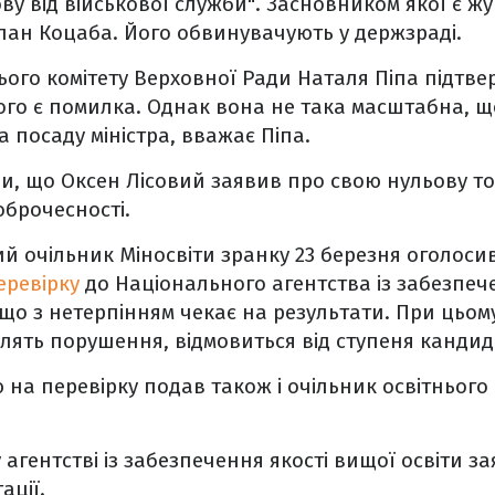
у від військової служби". Засновником якої є жу
лан Коцаба. Його обвинувачують у держзраді.
ого комітету Верховної Ради Наталя Піпа підтвер
вого є помилка. Однак вона не така масштабна, 
 посаду міністра, вважає Піпа.
и, що Оксен Лісовий заявив про свою нульову то
оброчесності.
 очільник Міносвіти зранку 23 березня оголоси
еревірку
до Національного агентства із забезпеч
, що з нетерпінням чекає на результати. При цьом
влять порушення, відмовиться від ступеня кандид
на перевірку подав також і очільник освітнього 
агентстві із забезпечення якості вищої освіти з
ації.