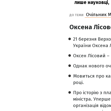
лише науковці,
Очільник МО
ДО ТЕМИ
Оксена Лісов
21 березня Верх
України Оксена 
Оксен Лісовий – 
Однак нового о
Мовиться про кан
році.
Про історію з пл
міністра. Уперше
організація відо