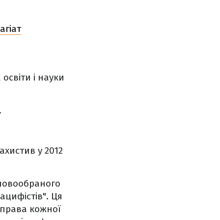
агіат
 освіти і науки
.
.
ахистив у 2012
о новообраного
ацифістів". Ця
і права кожної