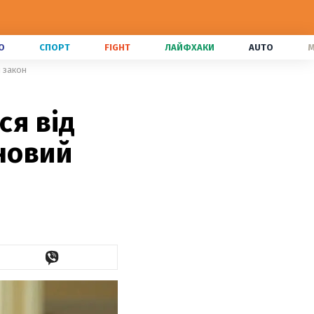
О
СПОРТ
FIGHT
ЛАЙФХАКИ
AUTO
M
й закон
ся від
 новий