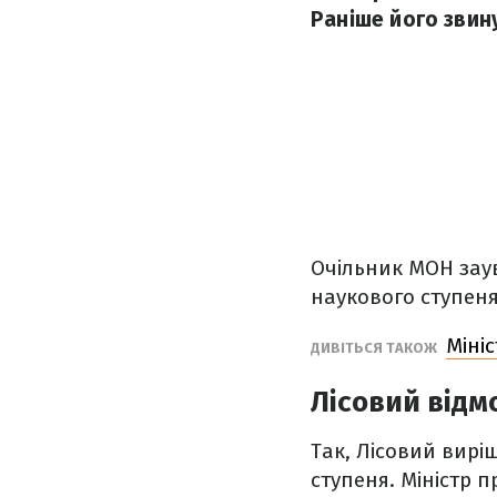
Раніше його звину
Очільник МОН заув
наукового ступеня
Міні
ДИВІТЬСЯ ТАКОЖ
Лісовий відм
Так, Лісовий вирі
ступеня. Міністр 