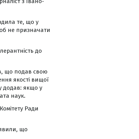
рналіст з Івано-
дила те, що у
щоб не призначати
лерантність до
в, що подав свою
ення якості вищої
у додав: якщо у
ата наук.
Комітету Ради
аявили, що