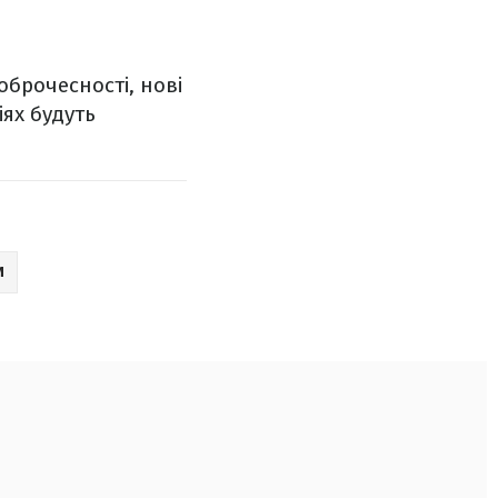
брочесності, нові
іях будуть
И