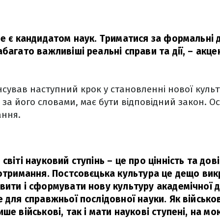
не є кандидатом наук. Триматися за формальні 
багато важливіші реальні справи та дії,
– акце
нсував наступний крок у становленні нової куль
, за його словами, має бути відповідний закон. О
ання.
світі науковий ступінь – це про цінність та дові
 отримання. Постсовєцька культура це дещо ви
вити і сформувати нову культуру академічної д
е для справжньої послідовної науки. Як військ
ше військові, так і мати наукові ступені, на мо