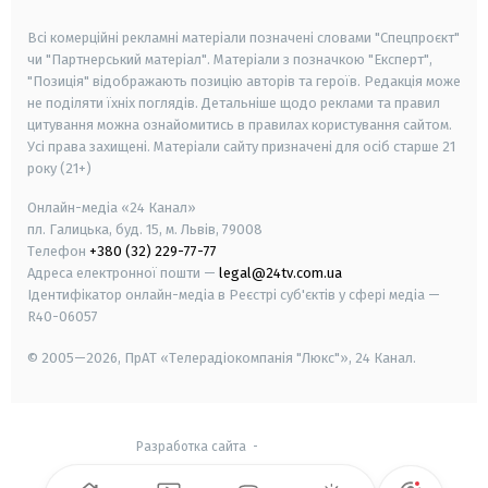
smart tv
samsung smart tv
Всі комерційні рекламні матеріали позначені словами "Спецпроєкт"
чи "Партнерський матеріал". Матеріали з позначкою "Експерт",
"Позиція" відображають позицію авторів та героїв. Редакція може
не поділяти їхніх поглядів. Детальніше щодо реклами та правил
цитування можна ознайомитись в правилах користування сайтом.
Усі права захищені.
Матеріали сайту призначені для осіб старше
21
року (21+)
Онлайн-медіа «24 Канал»
пл. Галицька, буд. 15, м. Львів, 79008
Телефон
+380 (32) 229-77-77
Адреса електронної пошти —
legal@24tv.com.ua
Ідентифікатор онлайн-медіа в Реєстрі суб'єктів у сфері медіа —
R40-06057
© 2005—2026,
ПрАТ «Телерадіокомпанія "Люкс"», 24 Канал.
Разработка сайта
-