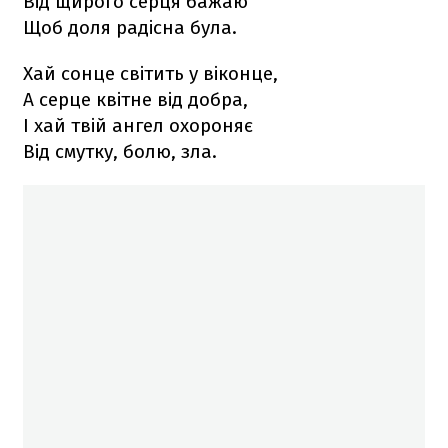
Від щирого серця бажаю
Щоб доля радісна була.
Хай сонце світить у віконце,
А серце квітне від добра,
І хай твій ангел охороняє
Від смутку, болю, зла.