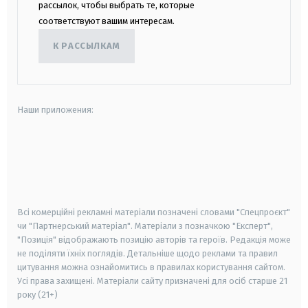
рассылок, чтобы выбрать те, которые
соответствуют вашим интересам.
К РАССЫЛКАМ
Наши приложения:
android
apple
smart tv
samsung smart tv
Всі комерційні рекламні матеріали позначені словами "Спецпроєкт"
чи "Партнерський матеріал". Матеріали з позначкою "Експерт",
"Позиція" відображають позицію авторів та героїв. Редакція може
не поділяти їхніх поглядів. Детальніше щодо реклами та правил
цитування можна ознайомитись в правилах користування сайтом.
Усі права захищені.
Матеріали сайту призначені для осіб старше
21
року (21+)