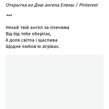
Открытка ко Дню ангела Елены / Pinterest
***
Нехай твій ангел за плечима
Від бід тебе оберігає,
А доля світла і щаслива
Щодня любов’ю зігріває.