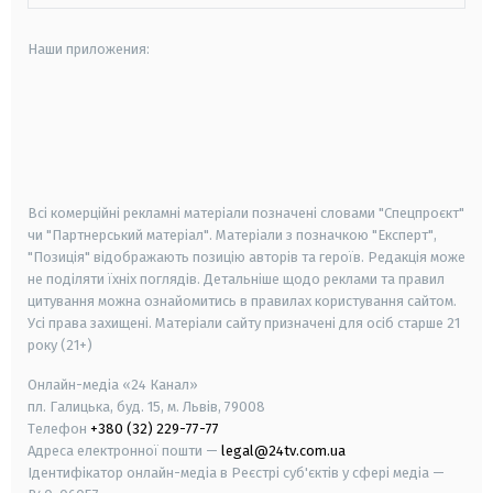
Наши приложения:
android
apple
smart tv
samsung smart tv
Всі комерційні рекламні матеріали позначені словами "Спецпроєкт"
чи "Партнерський матеріал". Матеріали з позначкою "Експерт",
"Позиція" відображають позицію авторів та героїв. Редакція може
не поділяти їхніх поглядів. Детальніше щодо реклами та правил
цитування можна ознайомитись в правилах користування сайтом.
Усі права захищені.
Матеріали сайту призначені для осіб старше
21
року (21+)
Онлайн-медіа «24 Канал»
пл. Галицька, буд. 15, м. Львів, 79008
Телефон
+380 (32) 229-77-77
Адреса електронної пошти —
legal@24tv.com.ua
Ідентифікатор онлайн-медіа в Реєстрі суб'єктів у сфері медіа —