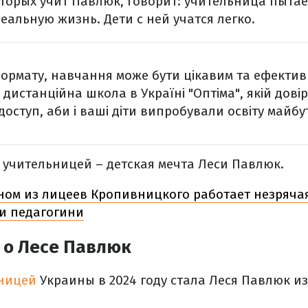
оторых учит Павлюк, говорит: учительница пытае
еальную жизнь. Дети с ней учатся легко.
ормату, навчання може бути цікавим та ефекти
дистанційна школа в Україні "Оптіма", якій довір
оступ, аби і ваші діти випробували освіту майбу
 учительницей – детская мечта Леси Павлюк.
ном из лицеев Кропивницкого работает незряча
ки педагогини
 о Лесе Павлюк
ницей
Украины в 2024 году стала Леся Павлюк и