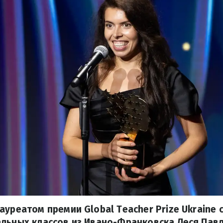
ауреатом премии Global Teacher Prize Ukraine 
льных классов из Ивано-Франковска Леся Пав