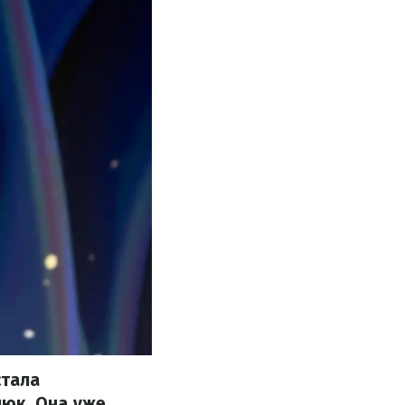
стала
люк. Она уже