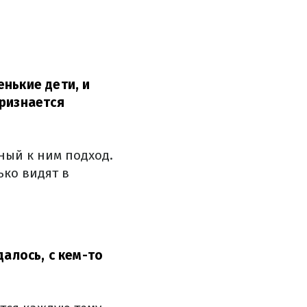
нькие дети, и
ризнается
ный к ним подход.
ько видят в
далось, с кем-то