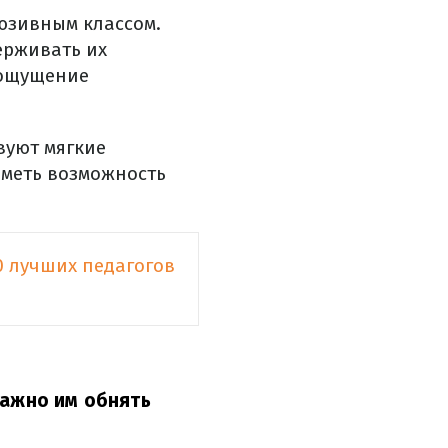
юзивным классом.
ерживать их
 ощущение
вуют мягкие
иметь возможность
0 лучших педагогов
важно им обнять