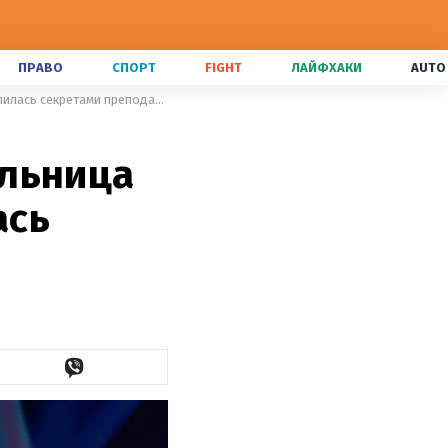
ПРАВО
СПОРТ
FIGHT
ЛАЙФХАКИ
AUTO
Называют мамой: лучшая учительница Украины Леся Павлюк поделилась секретами преподавания
ельница
ась