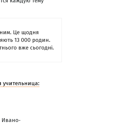
тся каждую тему
вним. Це щодня
яють 13 000 родин.
тнього вже сьогодні.
я учительница:
з Ивано-