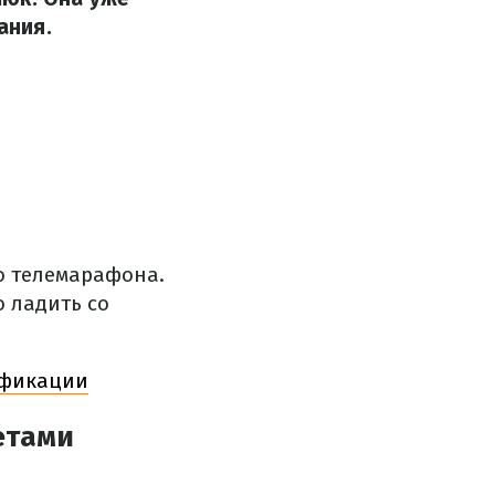
ания.
 телемарафона.
о ладить со
тификации
етами