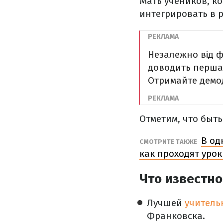
Мать учеников, к
интегрировать в р
Незалежно від ф
доводить перша 
Отримайте демод
Отметим, что быть
В од
СМОТРИТЕ ТАКЖЕ
как проходят уро
Что известно
Лучшей
учитель
Франковска.