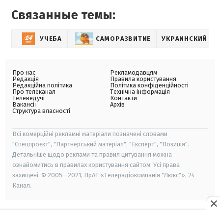
Связанные темы:
УЧЕБА
САМОРАЗВИТИЕ
УКРАИНСКИЙ ЯЗ
Про нас
Рекламодавцям
Редакція
Правила користування
Редакційна політика
Політика конфіденційності
Про телеканал
Технічна інформація
Телеведучі
Контакти
Вакансії
Архів
Структура власності
Всі комерційні рекламні матеріали позначені словами
"Спецпроєкт", "Партнерський матеріал", "Експерт", "Позиція".
Детальніше щодо реклами та правил цитування можна
ознайомитись в правилах користування сайтом. Усі права
захищені. © 2005—2021, ПрАТ «Телерадіокомпанія "Люкс"», 24
Канал.