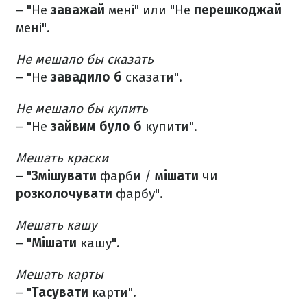
– "Не
заважай
мені" или "Не
перешкоджай
мені".
Не мешало бы сказать
– "Не
завадило б
сказати".
Не мешало бы купить
– "Не
зайвим було б
купити".
Мешать краски
– "
Змішувати
фарби /
мішати
чи
розколочувати
фарбу".
Мешать кашу
– "
Мішати
кашу".
Мешать карты
– "
Тасувати
карти".