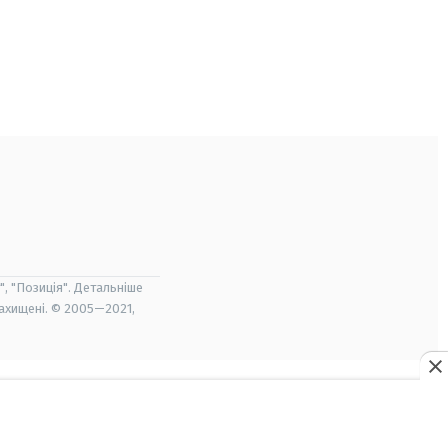
", "Позиція". Детальніше
захищені. © 2005—2021,