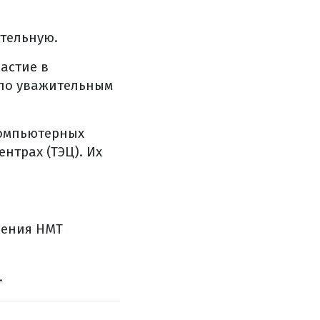
тельную.
астие в
 по уважительным
компьютерных
нтрах (ТЭЦ). Их
дения НМТ
.