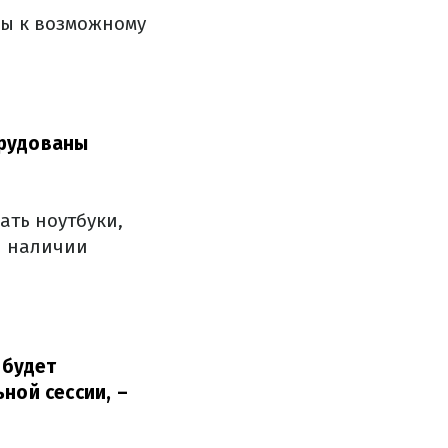
ны к возможному
орудованы
ать ноутбуки,
и наличии
 будет
ьной сессии,
–