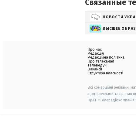
Связанные т
НОВОСТИ УКР
ВЫСШЕЕ ОБРА
Про нас
Редакція
Редакційна політика
Про телеканал
Телеведучі
Вакансії
Структура власності
Всі комерційні рекламні ма
щодо реклами та правил ц
ПрАТ «Телерадіокомпанія "