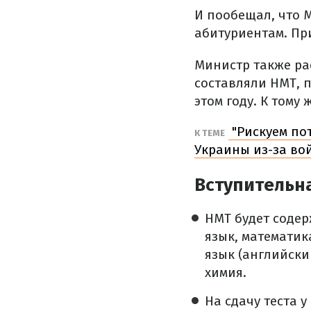
И пообещал, что 
абитуриентам. При
Министр также рас
составляли НМТ, 
этом году. К тому
"Рискуем по
К ТЕМЕ
Украины из-за во
Вступительна
НМТ будет содер
язык, математик
язык (английски
химия.
На сдачу теста 