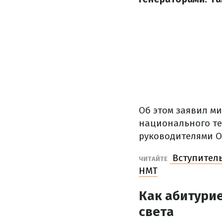
Об этом заявил м
национального те
руководителями О
Вступитель
ЧИТАЙТЕ
НМТ
Как абитурие
света