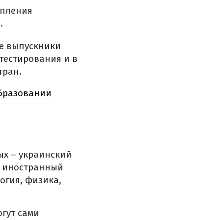
упления
.
ие выпускники
тестирования и в
тран.
образовании
ых – украинский
, иностранный
огия, физика,
огут сами