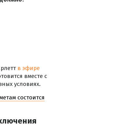
арлетт
в эфире
товится вместе с
зных условиях.
дметам состоится
тключения