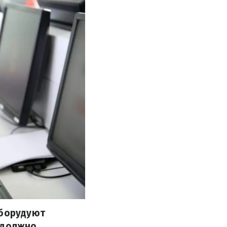
оборудуют
 должно.