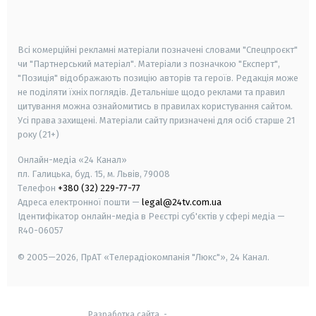
smart tv
samsung smart tv
Всі комерційні рекламні матеріали позначені словами "Спецпроєкт"
чи "Партнерський матеріал". Матеріали з позначкою "Експерт",
"Позиція" відображають позицію авторів та героїв. Редакція може
не поділяти їхніх поглядів. Детальніше щодо реклами та правил
цитування можна ознайомитись в правилах користування сайтом.
Усі права захищені.
Матеріали сайту призначені для осіб старше
21
року (21+)
Онлайн-медіа «24 Канал»
пл. Галицька, буд. 15, м. Львів, 79008
Телефон
+380 (32) 229-77-77
Адреса електронної пошти —
legal@24tv.com.ua
Ідентифікатор онлайн-медіа в Реєстрі суб'єктів у сфері медіа —
R40-06057
© 2005—2026,
ПрАТ «Телерадіокомпанія "Люкс"», 24 Канал.
Разработка сайта
-