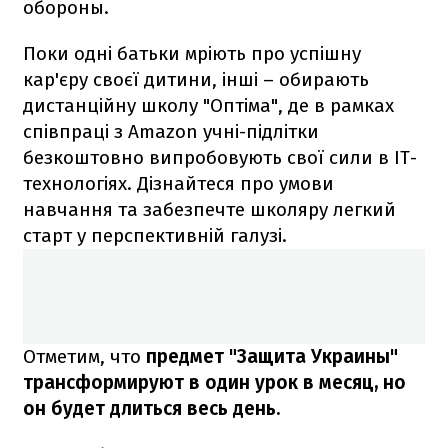
обороны.
Поки одні батьки мріють про успішну
кар'єру своєї дитини, інші – обирають
дистанційну школу "Оптіма", де в рамках
співпраці з Amazon учні-підлітки
безкоштовно випробовують свої сили в ІТ-
технологіях. Дізнайтеся про умови
навчання та забезпечте школяру легкий
старт у перспективній галузі.
Отметим, что
предмет "Защита Украины"
трансформируют в один урок в месяц, но
он будет длиться весь день.