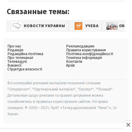
Связанные темы:
НОВОСТИ УКРАИНЫ
УЧЕБА
ОБРАЗ
Про нас
Рекламодавцям
Редакція
Правила користування
Редакційна політика
Політика конфіденційності
Про телеканал
Технічна інформація
Телеведучі
Контакти
Вакансії
Архів
Структура власності
Всі комерційні рекламні матеріали позначені словами
"Спецпроєкт", "Партнерський матеріал", "Експерт", "Позиція".
Детальніше щодо реклами та правил цитування можна
ознайомитись в правилах користування сайтом. Усі права
захищені. © 2005—2021, ПрАТ «Телерадіокомпанія "Люкс"», 24
Канал.