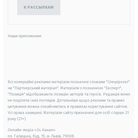
К РАССЫЛКАМ
Наши приложения:
android
apple
smart tv
samsung smart tv
Всі комерційні рекламні матеріали позначені словами "Спецпроєкт"
чи "Партнерський матеріал". Матеріали з позначкою "Експерт",
"Позиція" відображають позицію авторів та героїв. Редакція може
не поділяти їхніх поглядів. Детальніше щодо реклами та правил
цитування можна ознайомитись в правилах користування сайтом.
Усі права захищені.
Матеріали сайту призначені для осіб старше
21
року (21+)
Онлайн-медіа «24 Канал»
пл. Галицька, буд. 15, м. Львів, 79008