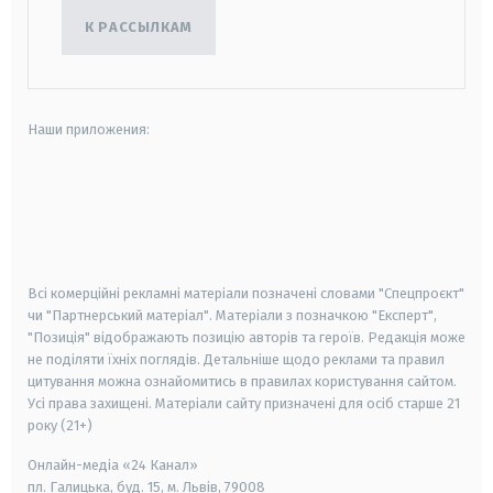
К РАССЫЛКАМ
Наши приложения:
android
apple
smart tv
samsung smart tv
Всі комерційні рекламні матеріали позначені словами "Спецпроєкт"
чи "Партнерський матеріал". Матеріали з позначкою "Експерт",
"Позиція" відображають позицію авторів та героїв. Редакція може
не поділяти їхніх поглядів. Детальніше щодо реклами та правил
цитування можна ознайомитись в правилах користування сайтом.
Усі права захищені.
Матеріали сайту призначені для осіб старше
21
року (21+)
Онлайн-медіа «24 Канал»
пл. Галицька, буд. 15, м. Львів, 79008