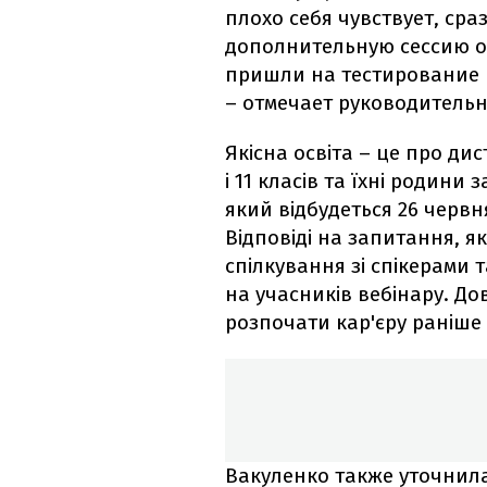
плохо себя чувствует, ср
дополнительную сессию оц
пришли на тестирование и
– отмечает руководитель
Якісна освіта – це про ди
і 11 класів та їхні родин
який відбудеться 26 червня
Відповіді на запитання, я
спілкування зі спікерами та
на учасників вебінару. Дов
розпочати кар'єру раніше 
Вакуленко также уточнила,