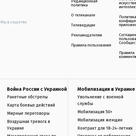
Редакционная
искусств
политика
интеллек
О телеканале
Политик
конфиде
Мы в соцсетях:
приложе
Телеведущие
Соглаше
Рекламодателям
пользов
Сообщес
Правила пользования
Правила
коммент
Война России с Украиной
Мобилизация в Украине
Ракетные обстрелы
Увольнение с военной
службы
Карта боевых действий
Мобилизация 50+
Мирные переговоры
Мобилизация женщин
Воздушная тревога в
Украине
Контракт для 18-24-летних