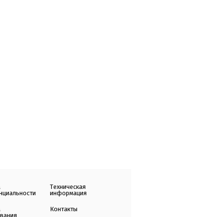
а
Техническая
нциальности
информация
а
Контакты
ования