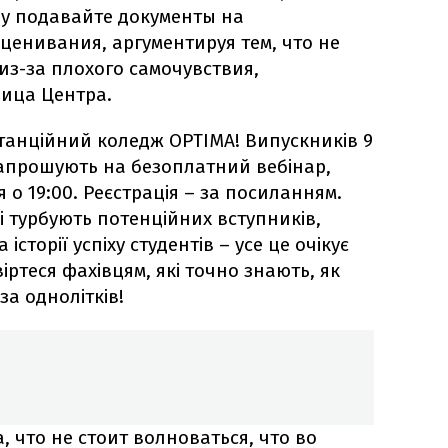
азу подавайте документы на
енивания, аргументируя тем, что не
з-за плохого самочувствия,
ница Центра.
станційний коледж OPTIMA! Випускників 9
и запрошують на безоплатний вебінар,
 о 19:00. Реєстрація – за посиланням.
кі турбують потенційних вступників,
 історії успіху студентів – усе це очікує
іртеся фахівцям, які точно знають, як
за однолітків!
 что не стоит волноваться, что во