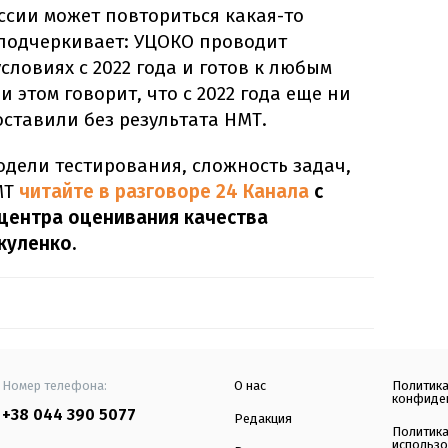
ссии может повториться какая-то
 подчеркивает: УЦОКО проводит
словиях с 2022 года и готов к любым
 этом говорит, что с 2022 года еще ни
ставили без результата НМТ.
дели тестирования, сложность задач,
МТ
читайте в разговоре 24 Канала
с
центра оценивания качества
куленко.
Номер телефона:
О нас
Политик
конфиде
+38 044 390 5077
Редакция
Политик
использ