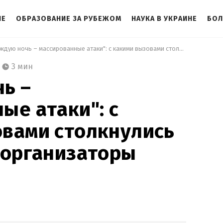
НЕ
ОБРАЗОВАНИЕ ЗА РУБЕЖОМ
НАУКА В УКРАИНЕ
БОЛ
 "Каждую ночь – массированные атаки": с какими вызовами столкнулись участники и организаторы НМТ-2025 
3 мин
ь –
ые атаки": с
овами столкнулись
 организаторы