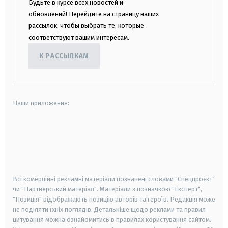
Будьте в курсе всех новостей и
обновлений! Перейдите на страницу наших
рассылок, чтобы выбрать те, которые
соответствуют вашим интересам.
К РАССЫЛКАМ
Наши приложения:
android
apple
smart tv
samsung smart tv
Всі комерційні рекламні матеріали позначені словами "Спецпроєкт"
чи "Партнерський матеріал". Матеріали з позначкою "Експерт",
"Позиція" відображають позицію авторів та героїв. Редакція може
не поділяти їхніх поглядів. Детальніше щодо реклами та правил
цитування можна ознайомитись в правилах користування сайтом.