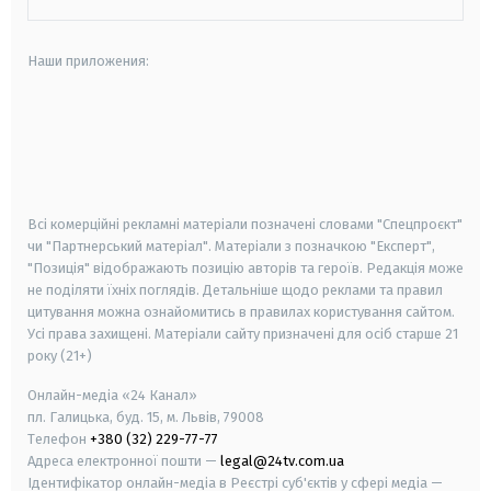
Наши приложения:
android
apple
smart tv
samsung smart tv
Всі комерційні рекламні матеріали позначені словами "Спецпроєкт"
чи "Партнерський матеріал". Матеріали з позначкою "Експерт",
"Позиція" відображають позицію авторів та героїв. Редакція може
не поділяти їхніх поглядів. Детальніше щодо реклами та правил
цитування можна ознайомитись в правилах користування сайтом.
Усі права захищені.
Матеріали сайту призначені для осіб старше
21
року (21+)
Онлайн-медіа «24 Канал»
пл. Галицька, буд. 15, м. Львів, 79008
Телефон
+380 (32) 229-77-77
Адреса електронної пошти —
legal@24tv.com.ua
Ідентифікатор онлайн-медіа в Реєстрі суб'єктів у сфері медіа —