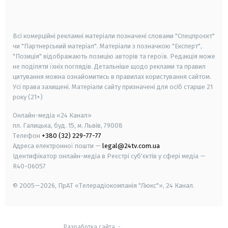
smart tv
samsung smart tv
Всі комерційні рекламні матеріали позначені словами "Спецпроєкт"
чи "Партнерський матеріал". Матеріали з позначкою "Експерт",
"Позиція" відображають позицію авторів та героїв. Редакція може
не поділяти їхніх поглядів. Детальніше щодо реклами та правил
цитування можна ознайомитись в правилах користування сайтом.
Усі права захищені.
Матеріали сайту призначені для осіб старше
21
року (21+)
Онлайн-медіа «24 Канал»
пл. Галицька, буд. 15, м. Львів, 79008
Телефон
+380 (32) 229-77-77
Адреса електронної пошти —
legal@24tv.com.ua
Ідентифікатор онлайн-медіа в Реєстрі суб'єктів у сфері медіа —
R40-06057
© 2005—2026,
ПрАТ «Телерадіокомпанія "Люкс"», 24 Канал.
Разработка сайта
-