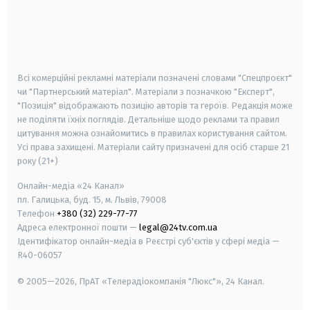
android
apple
smart tv
samsung smart tv
Всі комерційні рекламні матеріали позначені словами "Спецпроєкт"
чи "Партнерський матеріал". Матеріали з позначкою "Експерт",
"Позиція" відображають позицію авторів та героїв. Редакція може
не поділяти їхніх поглядів. Детальніше щодо реклами та правил
цитування можна ознайомитись в правилах користування сайтом.
Усі права захищені.
Матеріали сайту призначені для осіб старше
21
року (21+)
Онлайн-медіа «24 Канал»
пл. Галицька, буд. 15, м. Львів, 79008
Телефон
+380 (32) 229-77-77
Адреса електронної пошти —
legal@24tv.com.ua
Ідентифікатор онлайн-медіа в Реєстрі суб'єктів у сфері медіа —
R40-06057
© 2005—2026,
ПрАТ «Телерадіокомпанія "Люкс"», 24 Канал.