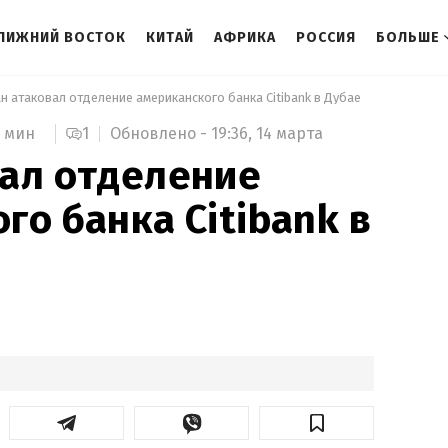
ЛИЖНИЙ ВОСТОК
КИТАЙ
АФРИКА
РОССИЯ
БОЛЬШЕ
ан атаковал отделение американского банка Citibank в Дубае 
1
Обновлено -
19:36,
14 марта
3 мин
ал отделение
го банка Citibank в