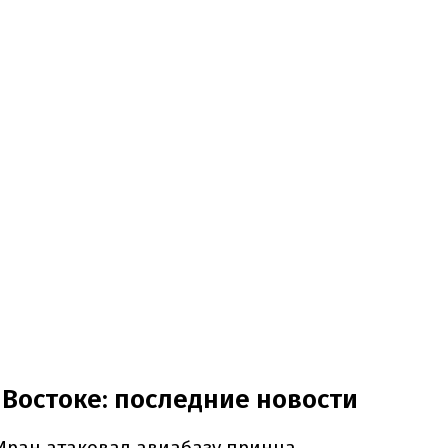
Востоке: последние новости
Иран атаковал авиабазу принца