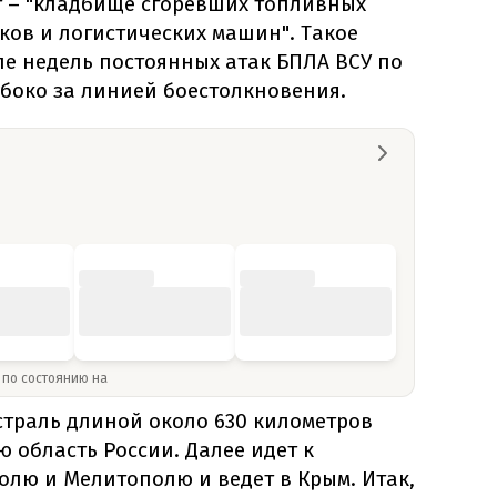
 – "кладбище сгоревших топливных
ков и логистических машин". Такое
ле недель постоянных атак БПЛА ВСУ по
убоко за линией боестолкновения.
» по состоянию на
страль длиной около 630 километров
ю область России. Далее идет к
лю и Мелитополю и ведет в Крым. Итак,