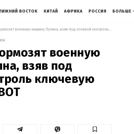
ЛИЖНИЙ ВОСТОК
КИТАЙ
АФРИКА
РОССИЯ
БОЛЬШЕ
 Дроны ВСУ тормозят военную машину Путина, взяв под огневой контроль ключевую артерию на ВОТ 
ин
тормозят военную
на, взяв под
нтроль ключевую
 ВОТ