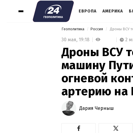
ЕВРОПА
АМЕРИКА
Б
Геополитика
Россия
30 мая,
19:18
2 м
Дроны ВСУ 
машину Пути
огневой ко
артерию на
Дария Черныш