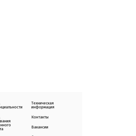
а
Техническая
нциальности
информация
а
Контакты
ования
енного
Вакансии
та