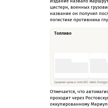
Издание назвало маршрут
цистерн, военных грузови
название он получил пос
логистике противника гл
Топливо
Средние цены в сети АЗС «Amic Energy
Отмечается, что автомаги
проходит через Ростовску
оккупированному Мариупо