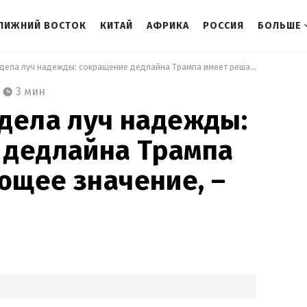
ЛИЖНИЙ ВОСТОК
КИТАЙ
АФРИКА
РОССИЯ
БОЛЬШЕ
 Украина увидела луч надежды: сокращение дедлайна Трампа имеет решающее значение, – CNN 
3 мин
дела луч надежды:
 дедлайна Трампа
ющее значение, –