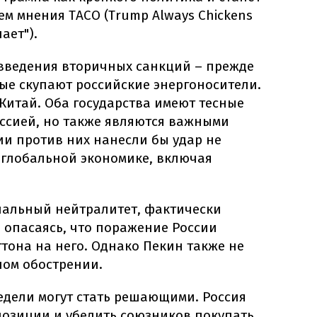
м мнения TACO (Trump Always Chickens
ает").
 введения вторичных санкций – прежде
рые скупают российские энергоносители.
 Китай. Оба государства имеют тесные
оссией, но также являются важными
ии против них нанесли бы удар не
о глобальной экономике, включая
иальный нейтралитет, фактически
, опасаясь, что поражение России
тона на него. Однако Пекин также не
ном обострении.
едели могут стать решающими. Россия
позиции и убедить союзников покупать