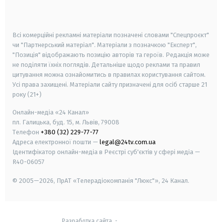
smart tv
samsung smart tv
Всі комерційні рекламні матеріали позначені словами "Спецпроєкт"
чи "Партнерський матеріал". Матеріали з позначкою "Експерт",
"Позиція" відображають позицію авторів та героїв. Редакція може
не поділяти їхніх поглядів. Детальніше щодо реклами та правил
цитування можна ознайомитись в правилах користування сайтом.
Усі права захищені.
Матеріали сайту призначені для осіб старше
21
року (21+)
Онлайн-медіа «24 Канал»
пл. Галицька, буд. 15, м. Львів, 79008
Телефон
+380 (32) 229-77-77
Адреса електронної пошти —
legal@24tv.com.ua
Ідентифікатор онлайн-медіа в Реєстрі суб'єктів у сфері медіа —
R40-06057
© 2005—2026,
ПрАТ «Телерадіокомпанія "Люкс"», 24 Канал.
Разработка сайта
-