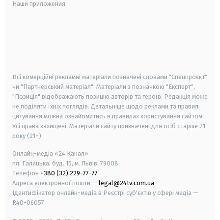
Наши приложения:
android
apple
smart tv
samsung smart tv
Всі комерційні рекламні матеріали позначені словами "Спецпроєкт"
чи "Партнерський матеріал". Матеріали з позначкою "Експерт",
"Позиція" відображають позицію авторів та героїв. Редакція може
не поділяти їхніх поглядів. Детальніше щодо реклами та правил
цитування можна ознайомитись в правилах користування сайтом.
Усі права захищені.
Матеріали сайту призначені для осіб старше
21
року (21+)
Онлайн-медіа «24 Канал»
пл. Галицька, буд. 15, м. Львів, 79008
Телефон
+380 (32) 229-77-77
Адреса електронної пошти —
legal@24tv.com.ua
Ідентифікатор онлайн-медіа в Реєстрі суб'єктів у сфері медіа —
R40-06057