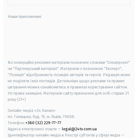
Наши приложения:
android
apple
smart tv
samsung smart tv
Всі комерційні рекламні матеріали позначені словами "Спецпроєкт"
чи "Партнерський матеріал". Матеріали з позначкою "Експерт",
"Позиція" відображають позицію авторів та героїв. Редакція може
не поділяти їхніх поглядів. Детальніше щодо реклами та правил
цитування можна ознайомитись в правилах користування сайтом.
Усі права захищені.
Матеріали сайту призначені для осіб старше
21
року (21+)
Онлайн-медіа «24 Канал»
пл. Галицька, буд. 15, м. Львів, 79008
Телефон
+380 (32) 229-77-77
Адреса електронної пошти —
legal@24tv.com.ua
Ідентифікатор онлайн-медіа в Реєстрі суб'єктів у сфері медіа —