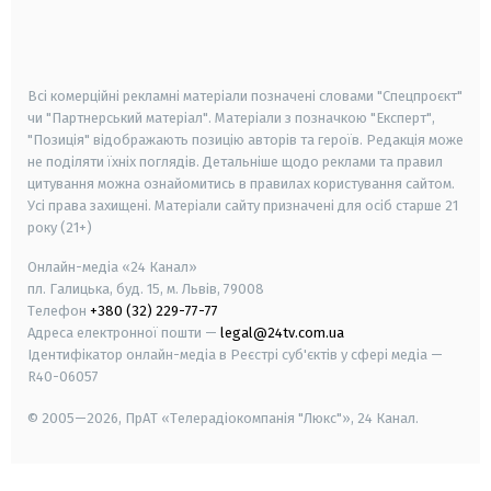
android
apple
smart tv
samsung smart tv
Всі комерційні рекламні матеріали позначені словами "Спецпроєкт"
чи "Партнерський матеріал". Матеріали з позначкою "Експерт",
"Позиція" відображають позицію авторів та героїв. Редакція може
не поділяти їхніх поглядів. Детальніше щодо реклами та правил
цитування можна ознайомитись в правилах користування сайтом.
Усі права захищені.
Матеріали сайту призначені для осіб старше
21
року (21+)
Онлайн-медіа «24 Канал»
пл. Галицька, буд. 15, м. Львів, 79008
Телефон
+380 (32) 229-77-77
Адреса електронної пошти —
legal@24tv.com.ua
Ідентифікатор онлайн-медіа в Реєстрі суб'єктів у сфері медіа —
R40-06057
© 2005—2026,
ПрАТ «Телерадіокомпанія "Люкс"», 24 Канал.