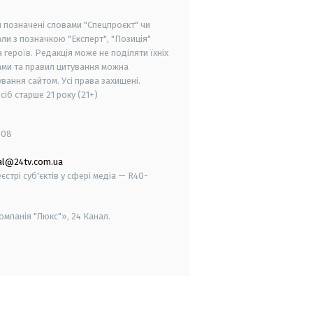
и позначені словами "Спецпроєкт" чи
ли з позначкою "Експерт", "Позиція"
героїв. Редакція може не поділяти їхніх
ами та правил цитування можна
вання сайтом. Усі права захищені.
осіб старше
21 року (21+)
008
al@24tv.com.ua
стрі суб'єктів у сфері медіа — R40-
мпанія "Люкс"», 24 Канал.
smart tv
samsung smart tv