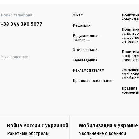
Номер телефона:
О нас
Политик
конфиде
+38 044 390 5077
Редакция
Политик
использ
Редакционная
искусств
политика
интеллек
О телеканале
Политик
конфиде
Мы в соцсетях:
приложе
Телеведущие
Соглаше
Рекламодателям
пользов
Сообщес
Правила пользования
Правила
коммент
Война России с Украиной
Мобилизация в Украине
Ракетные обстрелы
Увольнение с военной