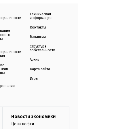
а
Техническая
нциальности
информация
а
Контакты
ования
енного
Вакансии
та
Структура
а
собственности
нциальности
ния
Архив
ние
ателя
Карта сайта
тва
Игры
ирования
Новости экономики
Цена нефти