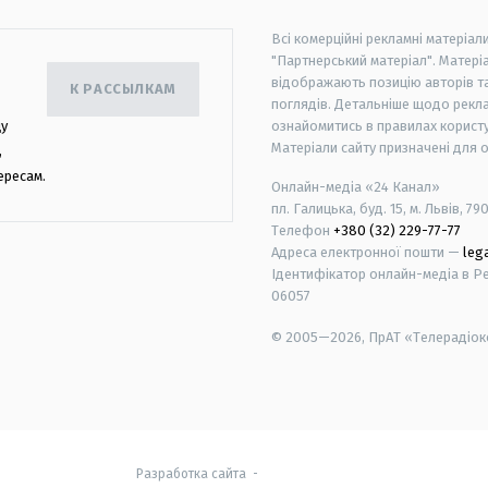
Всі комерційні рекламні матеріал
"Партнерський матеріал". Матеріа
відображають позицію авторів та 
К РАССЫЛКАМ
поглядів. Детальніше щодо рекл
цу
ознайомитись в правилах користу
Матеріали сайту призначені для 
,
ересам.
Онлайн-медіа «24 Канал»
пл. Галицька, буд. 15, м. Львів, 79
Телефон
+380 (32) 229-77-77
Адреса електронної пошти —
leg
Ідентифікатор онлайн-медіа в Реє
06057
© 2005—2026,
ПрАТ «Телерадіоко
android
apple
Разработка сайта
-