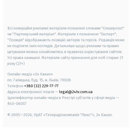
android
apple
smart tv
samsung smart tv
Всі комерційні рекламні матеріали позначені словами "Спецпроєкт"
чи "Партнерський матеріал". Матеріали з позначкою "Експерт",
"Позиція" відображають позицію авторів та героїв. Редакція може
не поділяти їхніх поглядів. Детальніше щодо реклами та правил
цитування можна ознайомитись в правилах користування сайтом.
Усі права захищені.
Матеріали сайту призначені для осіб старше
21
року (21+)
Онлайн-медіа «24 Канал»
пл. Галицька, буд. 15, м. Львів, 79008
Телефон
+380 (32) 229-77-77
Адреса електронної пошти —
legal@24tv.com.ua
Ідентифікатор онлайн-медіа в Реєстрі суб'єктів у сфері медіа —
R40-06057
© 2005—2026,
ПрАТ «Телерадіокомпанія "Люкс"», 24 Канал.