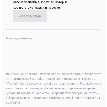
рассылок, чтобы выбрать те, которые
соответствуют вашим интересам.
К РАССЫЛКАМ
Наши приложения:
android
apple
smart tv
samsung smart tv
Всі комерційні рекламні матеріали позначені словами "Спецпроєкт"
чи "Партнерський матеріал". Матеріали з позначкою "Експерт",
"Позиція" відображають позицію авторів та героїв. Редакція може
не поділяти їхніх поглядів. Детальніше щодо реклами та правил
цитування можна ознайомитись в правилах користування сайтом.
Усі права захищені.
Матеріали сайту призначені для осіб старше
21
року (21+)