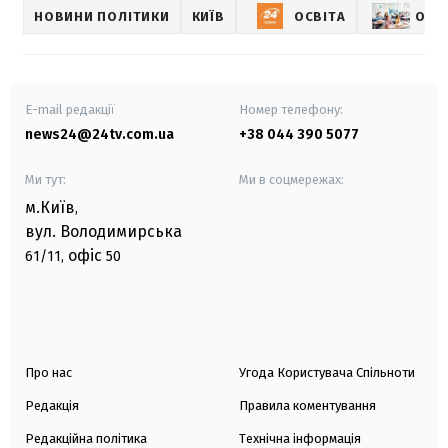
НОВИНИ ПОЛІТИКИ
КИЇВ
ОСВІТА
ОСВІ
E-mail редакції
Номер телефону:
news24@24tv.com.ua
+38 044 390 5077
Ми тут:
Ми в соцмережах:
м.Київ
,
вул. Володимирська
офіс
61/11,
50
Про нас
Угода Користувача Спільноти
Редакція
Правила коментування
Редакційна політика
Технічна інформація