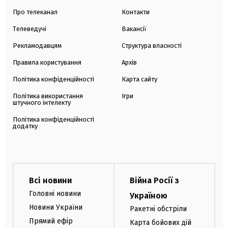
Про телеканал
Контакти
Телеведучі
Вакансії
Рекламодавцям
Структура власності
Правила користування
Архів
Політика конфіденційності
Карта сайту
Політика використання
Ігри
штучного інтелекту
Політика конфіденційності
додатку
Всі новини
Війна Росії з
Головні новини
Україною
Новини України
Ракетні обстріли
Прямий ефір
Карта бойових дій