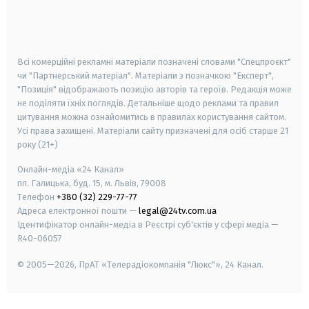
android
apple
smart tv
samsung smart tv
Всі комерційні рекламні матеріали позначені словами "Спецпроєкт"
чи "Партнерський матеріал". Матеріали з позначкою "Експерт",
"Позиція" відображають позицію авторів та героїв. Редакція може
не поділяти їхніх поглядів. Детальніше щодо реклами та правил
цитування можна ознайомитись в правилах користування сайтом.
Усі права захищені.
Матеріали сайту призначені для осіб старше
21
року (21+)
Онлайн-медіа «24 Канал»
пл. Галицька, буд. 15, м. Львів, 79008
Телефон
+380 (32) 229-77-77
Адреса електронної пошти —
legal@24tv.com.ua
Ідентифікатор онлайн-медіа в Реєстрі суб'єктів у сфері медіа —
R40-06057
© 2005—2026,
ПрАТ «Телерадіокомпанія "Люкс"», 24 Канал.