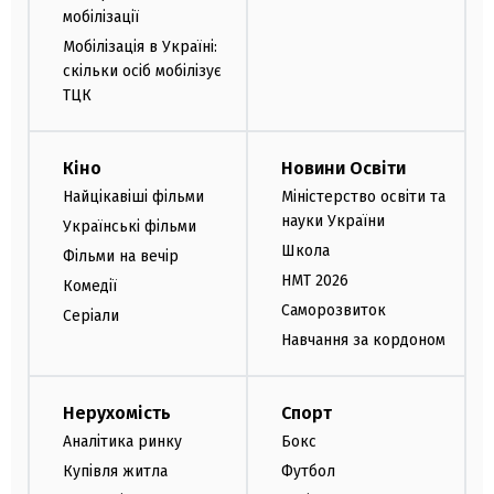
мобілізації
Мобілізація в Україні:
скільки осіб мобілізує
ТЦК
Кіно
Новини Освіти
Найцікавіші фільми
Міністерство освіти та
науки України
Українські фільми
Школа
Фільми на вечір
НМТ 2026
Комедії
Саморозвиток
Серіали
Навчання за кордоном
Нерухомість
Спорт
Аналітика ринку
Бокс
Купівля житла
Футбол