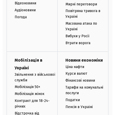
Відеоновини
Мирні переговори
Аудіоновини
Повітряна тривога в
Україні
Погода
Масована атака по
Україні
Вибухи у Росії
Втрати ворога
Мобілізація в
Новини економіки
Ціна нафти
Україні
Курси валют
Звільнення з військової
служби
Фінансові новини
Мобілізація 50+
Тарифи на комунальні
послуги
Мобілізація жінок
Податки
Контракт для 18-24-
річних
Пенсія в Україні
Відстрочка від