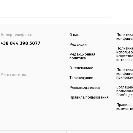
Номер телефона:
О нас
Политик
конфиде
+38 044 390 5077
Редакция
Политик
использ
Редакционная
искусств
политика
интеллек
О телеканале
Политик
конфиде
Мы в соцсетях:
приложе
Телеведущие
Соглаше
Рекламодателям
пользов
Сообщес
Правила пользования
Правила
коммент