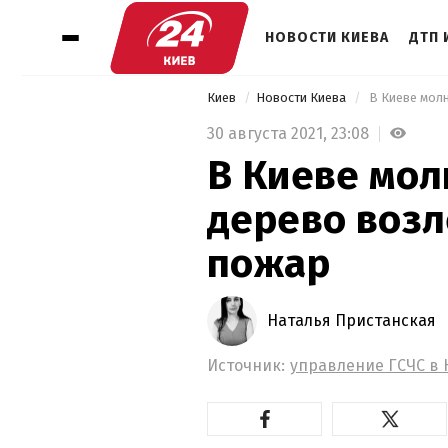
НОВОСТИ КИЕВА
ДТП 
Киев
Новости Киева
 В Киеве мол
30 августа 2021,
23:08
В Киеве мол
дерево возл
пожар
Наталья Пристанская
Источник:
управление ГСЧС в 