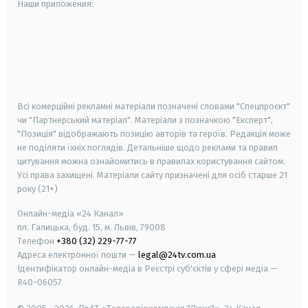
Наши приложения:
android
apple
smart tv
samsung smart tv
Всі комерційні рекламні матеріали позначені словами "Спецпроєкт"
чи "Партнерський матеріал". Матеріали з позначкою "Експерт",
"Позиція" відображають позицію авторів та героїв. Редакція може
не поділяти їхніх поглядів. Детальніше щодо реклами та правил
цитування можна ознайомитись в правилах користування сайтом.
Усі права захищені.
Матеріали сайту призначені для осіб старше
21
року (21+)
Онлайн-медіа «24 Канал»
пл. Галицька, буд. 15, м. Львів, 79008
Телефон
+380 (32) 229-77-77
Адреса електронної пошти —
legal@24tv.com.ua
Ідентифікатор онлайн-медіа в Реєстрі суб'єктів у сфері медіа —
R40-06057