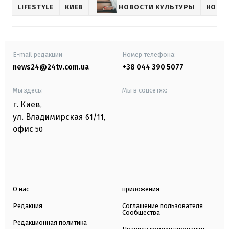
LIFESTYLE
КИЕВ
НОВОСТИ КУЛЬТУРЫ
НОВОС
E-mail редакции
Номер телефона:
news24@24tv.com.ua
+38 044 390 5077
Мы здесь:
Мы в соцсетях:
г. Киев
,
ул. Владимирская
61/11,
офис
50
О нас
приложения
Редакция
Соглашение пользователя
Сообщества
Редакционная политика