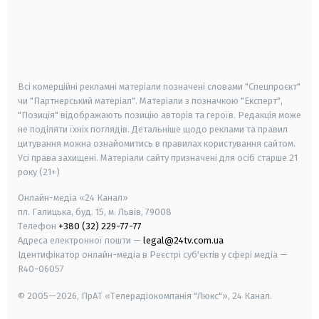
android
apple
smart tv
samsung smart tv
Всі комерційні рекламні матеріали позначені словами "Спецпроєкт"
чи "Партнерський матеріал". Матеріали з позначкою "Експерт",
"Позиція" відображають позицію авторів та героїв. Редакція може
не поділяти їхніх поглядів. Детальніше щодо реклами та правил
цитування можна ознайомитись в правилах користування сайтом.
Усі права захищені.
Матеріали сайту призначені для осіб старше
21
року (21+)
Онлайн-медіа «24 Канал»
пл. Галицька, буд. 15, м. Львів, 79008
Телефон
+380 (32) 229-77-77
Адреса електронної пошти —
legal@24tv.com.ua
Ідентифікатор онлайн-медіа в Реєстрі суб'єктів у сфері медіа —
R40-06057
© 2005—2026,
ПрАТ «Телерадіокомпанія "Люкс"», 24 Канал.