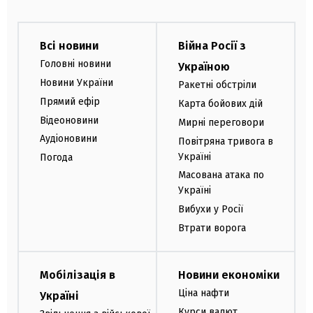
Всі новини
Війна Росії з
Головні новини
Україною
Новини України
Ракетні обстріли
Прямий ефір
Карта бойових дій
Відеоновини
Мирні переговори
Аудіоновини
Повітряна тривога в
Україні
Погода
Масована атака по
Україні
Вибухи у Росії
Втрати ворога
Мобілізація в
Новини економіки
Ціна нафти
Україні
Курси валют