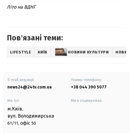
Літо на ВДНГ
Повʼязані теми:
LIFESTYLE
КИЇВ
НОВИНИ КУЛЬТУРИ
НОВИНИ
E-mail редакції
Номер телефону:
news24@24tv.com.ua
+38 044 390 5077
Ми тут:
Ми в соцмережах:
м.Київ
,
вул. Володимирська
офіс
61/11,
50