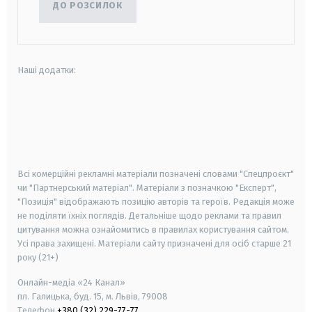
ДО РОЗСИЛОК
Наші додатки:
android
apple
smart tv
samsung smart tv
Всі комерційні рекламні матеріали позначені словами "Спецпроєкт"
чи "Партнерський матеріал". Матеріали з позначкою "Експерт",
"Позиція" відображають позицію авторів та героїв. Редакція може
не поділяти їхніх поглядів. Детальніше щодо реклами та правил
цитування можна ознайомитись в правилах користування сайтом.
Усі права захищені.
Матеріали сайту призначені для осіб старше
21
року (21+)
Онлайн-медіа «24 Канал»
пл. Галицька, буд. 15, м. Львів, 79008
Телефон
+380 (32) 229-77-77