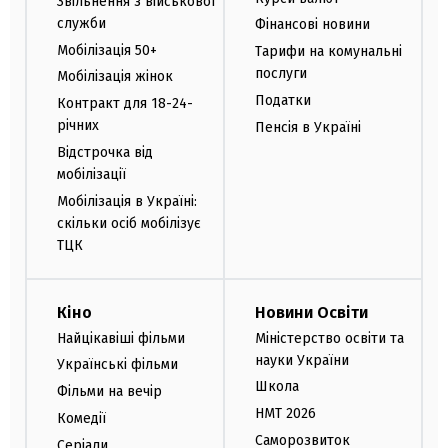
Звільнення з військової
служби
Фінансові новини
Мобілізація 50+
Тарифи на комунальні
послуги
Мобілізація жінок
Податки
Контракт для 18-24-
річних
Пенсія в Україні
Відстрочка від
мобілізації
Мобілізація в Україні:
скільки осіб мобілізує
ТЦК
Кіно
Новини Освіти
Найцікавіші фільми
Міністерство освіти та
науки України
Українські фільми
Школа
Фільми на вечір
НМТ 2026
Комедії
Саморозвиток
Серіали