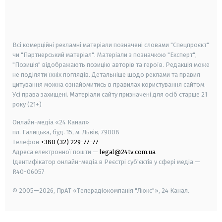
android
apple
smart tv
samsung smart tv
Всі комерційні рекламні матеріали позначені словами "Спецпроєкт"
чи "Партнерський матеріал". Матеріали з позначкою "Експерт",
"Позиція" відображають позицію авторів та героїв. Редакція може
не поділяти їхніх поглядів. Детальніше щодо реклами та правил
цитування можна ознайомитись в правилах користування сайтом.
Усі права захищені.
Матеріали сайту призначені для осіб старше
21
року (21+)
Онлайн-медіа «24 Канал»
пл. Галицька, буд. 15, м. Львів, 79008
Телефон
+380 (32) 229-77-77
Адреса електронної пошти —
legal@24tv.com.ua
Ідентифікатор онлайн-медіа в Реєстрі суб'єктів у сфері медіа —
R40-06057
© 2005—2026,
ПрАТ «Телерадіокомпанія "Люкс"», 24 Канал.