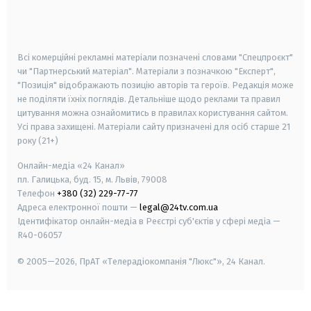
smart tv
samsung smart tv
Всі комерційні рекламні матеріали позначені словами "Спецпроєкт"
чи "Партнерський матеріал". Матеріали з позначкою "Експерт",
"Позиція" відображають позицію авторів та героїв. Редакція може
не поділяти їхніх поглядів. Детальніше щодо реклами та правил
цитування можна ознайомитись в правилах користування сайтом.
Усі права захищені.
Матеріали сайту призначені для осіб старше
21
року (21+)
Онлайн-медіа «24 Канал»
пл. Галицька, буд. 15, м. Львів, 79008
Телефон
+380 (32) 229-77-77
Адреса електронної пошти —
legal@24tv.com.ua
Ідентифікатор онлайн-медіа в Реєстрі суб'єктів у сфері медіа —
R40-06057
© 2005—2026,
ПрАТ «Телерадіокомпанія "Люкс"», 24 Канал.