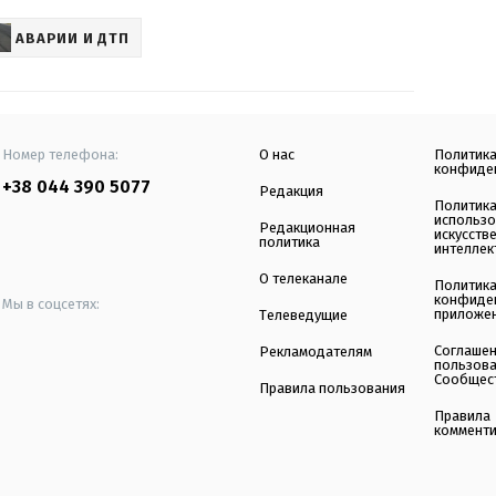
АВАРИИ И ДТП
Номер телефона:
О нас
Политик
конфиде
+38 044 390 5077
Редакция
Политик
использ
Редакционная
искусств
политика
интеллек
О телеканале
Политик
конфиде
Мы в соцсетях:
приложе
Телеведущие
Соглаше
Рекламодателям
пользов
Сообщес
Правила пользования
Правила
коммент