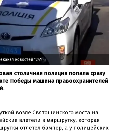
еканал новостей "24"
новая столичная полиция попала сразу
пекте Победы машина правоохранителей
й.
уткой возле Святошинского моста на
йские влетели в маршрутку, которая
ршрутки отлетел бампер, а у полицейских