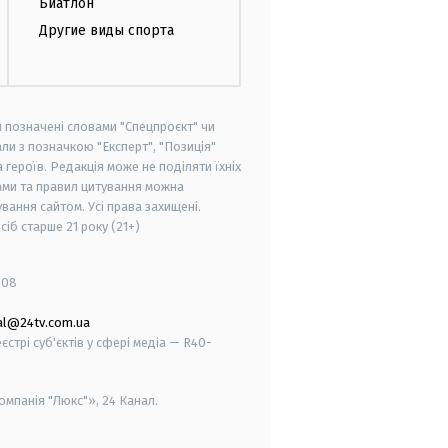
Биатлон
Другие виды спорта
и позначені словами "Спецпроєкт" чи
ли з позначкою "Експерт", "Позиція"
героїв. Редакція може не поділяти їхніх
ами та правил цитування можна
вання сайтом. Усі права захищені.
осіб старше
21 року (21+)
008
al@24tv.com.ua
стрі суб'єктів у сфері медіа — R40-
мпанія "Люкс"», 24 Канал.