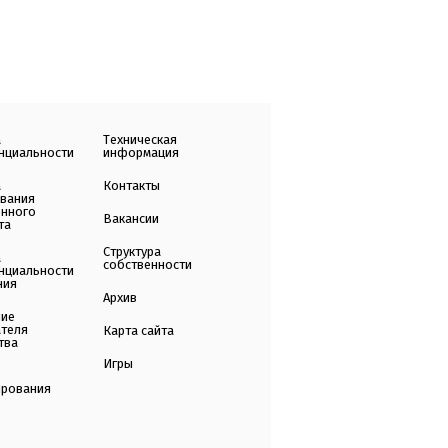
а
Техническая
нциальности
информация
а
Контакты
ования
енного
Вакансии
та
Структура
а
собственности
нциальности
ния
Архив
ние
ателя
Карта сайта
тва
Игры
ирования