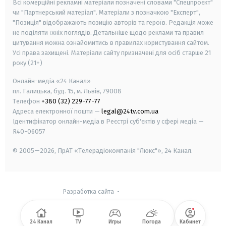
Всі комерційні рекламні матеріали позначені словами "Спецпроєкт"
чи "Партнерський матеріал". Матеріали з позначкою "Експерт",
"Позиція" відображають позицію авторів та героїв. Редакція може
не поділяти їхніх поглядів. Детальніше щодо реклами та правил
цитування можна ознайомитись в правилах користування сайтом.
Усі права захищені.
Матеріали сайту призначені для осіб старше
21
року (21+)
Онлайн-медіа «24 Канал»
пл. Галицька, буд. 15, м. Львів, 79008
Телефон
+380 (32) 229-77-77
Адреса електронної пошти —
legal@24tv.com.ua
Ідентифікатор онлайн-медіа в Реєстрі суб'єктів у сфері медіа —
R40-06057
© 2005—2026,
ПрАТ «Телерадіокомпанія "Люкс"», 24 Канал.
Разработка сайта
-
24 Канал
TV
Игры
Погода
Кабинет