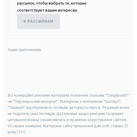
рассылок, чтобы выбрать те, которые
соответствуют вашим интересам.
К РАССЫЛКАМ
Наши приложения:
android
apple
smart tv
samsung smart tv
Всі комерційні рекламні матеріали позначені словами "Спецпроєкт"
чи "Партнерський матеріал". Матеріали з позначкою "Експерт",
"Позиція" відображають позицію авторів та героїв. Редакція може
не поділяти їхніх поглядів. Детальніше щодо реклами та правил
цитування можна ознайомитись в правилах користування сайтом.
Усі права захищені.
Матеріали сайту призначені для осіб старше
21
року (21+)