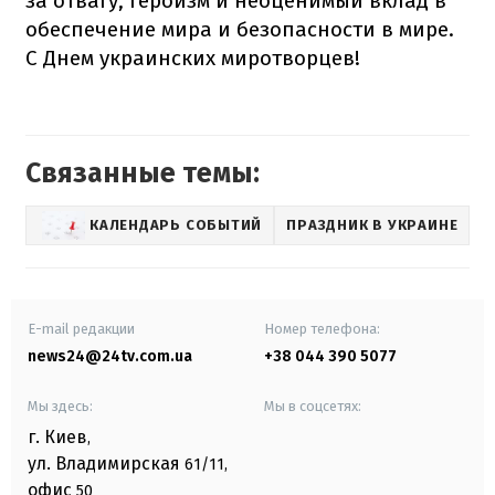
за отвагу, героизм и неоценимый вклад в
обеспечение мира и безопасности в мире.
С Днем украинских миротворцев!
Связанные темы:
КАЛЕНДАРЬ СОБЫТИЙ
ПРАЗДНИК В УКРАИНЕ
П
E-mail редакции
Номер телефона:
news24@24tv.com.ua
+38 044 390 5077
Мы здесь:
Мы в соцсетях:
г. Киев
,
ул. Владимирская
61/11,
офис
50