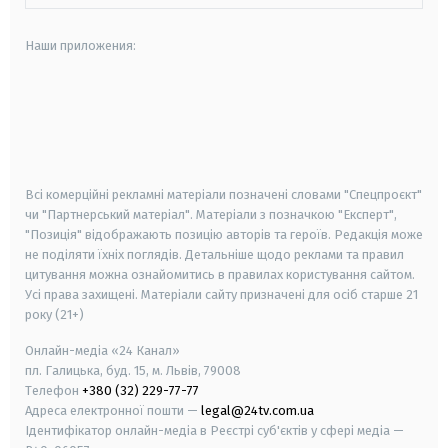
Наши приложения:
android
apple
smart tv
samsung smart tv
Всі комерційні рекламні матеріали позначені словами "Спецпроєкт"
чи "Партнерський матеріал". Матеріали з позначкою "Експерт",
"Позиція" відображають позицію авторів та героїв. Редакція може
не поділяти їхніх поглядів. Детальніше щодо реклами та правил
цитування можна ознайомитись в правилах користування сайтом.
Усі права захищені.
Матеріали сайту призначені для осіб старше
21
року (21+)
Онлайн-медіа «24 Канал»
пл. Галицька, буд. 15, м. Львів, 79008
Телефон
+380 (32) 229-77-77
Адреса електронної пошти —
legal@24tv.com.ua
Ідентифікатор онлайн-медіа в Реєстрі суб'єктів у сфері медіа —