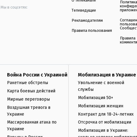
О телеканале
Политик
конфиде
Мы в соцсетях:
приложе
Телеведущие
Соглаше
Рекламодателям
пользов
Сообщес
Правила пользования
Правила
коммент
Война России с Украиной
Мобилизация в Украине
Ракетные обстрелы
Увольнение с военной
службы
Карта боевых действий
Мобилизация 50+
Мирные переговоры
Мобилизация женщин
Воздушная тревога в
Украине
Контракт для 18-24-летних
Массированная атака по
Отсрочка от мобилизации
Украине
Мобилизация в Украине: