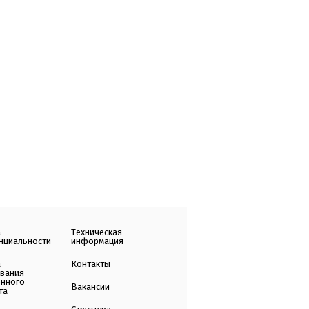
а
Техническая
нциальности
информация
а
Контакты
ования
енного
Вакансии
та