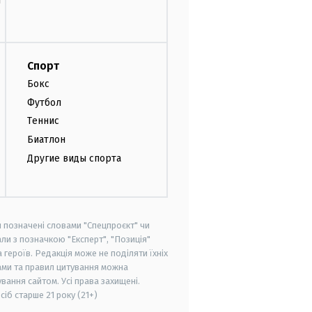
т
Спорт
Бокс
Футбол
Теннис
Биатлон
Другие виды спорта
и позначені словами "Спецпроєкт" чи
ли з позначкою "Експерт", "Позиція"
героїв. Редакція може не поділяти їхніх
ами та правил цитування можна
вання сайтом. Усі права захищені.
осіб старше
21 року (21+)