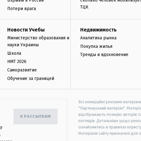
Взрывы в России
сколько человек мобилизуе
ТЦК
Потери врага
Новости Учебы
Недвижимость
Министерство образования и
Аналитика рынка
науки Украины
Покупка жилья
Школа
Тренды и вдохновение
НМТ 2026
Саморазвитие
Обучение за границей
Всі комерційні рекламні матеріал
"Партнерський матеріал". Матеріа
відображають позицію авторів та 
К РАССЫЛКАМ
поглядів. Детальніше щодо рекл
цу
ознайомитись в правилах користу
Матеріали сайту призначені для 
,