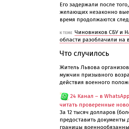
Его задержали после того,
желающих незаконно выех
время продолжаются след
Чиновников СБУ и 
К ТЕМЕ
области разоблачили на в
Что случилось
Житель Львова организов
мужчин призывного возра
действия военного полож
24 Канал – в WhatsAp
читать проверенные ново
За 12 тысяч долларов (бо
предоставить документы 
границы военнообязанны